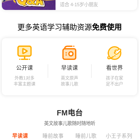
适合 4-15岁小朋友
更多英语学习辅助资源
免费使用
公开课
早读课
看世界
外教1对多
英文原声
孩子在家
丰富主题课
故事儿歌
足不出户
FM电台
英文故事儿歌随时随地听
早读课
睡前故事
睡前儿歌
小王子系列