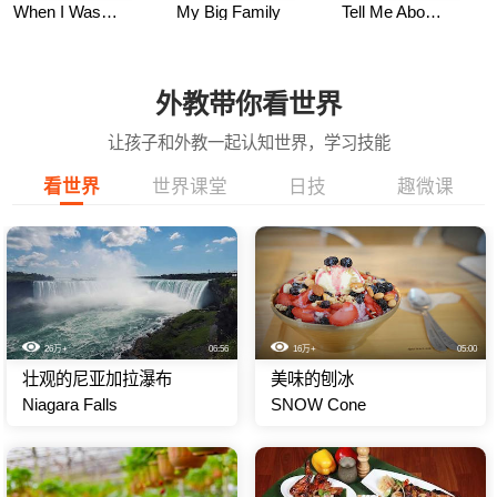
When I Was Little
My Big Family
Tell Me About It
外教带你看世界
让孩子和外教一起认知世界，学习技能
看世界
世界课堂
日技
趣微课
26万+
06:56
16万+
05:00
壮观的尼亚加拉瀑布
美味的刨冰
Niagara Falls
SNOW Cone