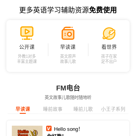
更多英语学习辅助资源
免费使用
公开课
早读课
看世界
外教1对多
英文原声
孩子在家
丰富主题课
故事儿歌
足不出户
FM电台
英文故事儿歌随时随地听
早读课
睡前故事
睡前儿歌
小王子系列
Hello song！