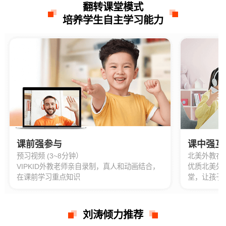
翻转课堂模式
培养学生自主学习能力
课前强参与
课中强互
预习视频 (3~8分钟）
北美外教在线1
VIPKID外教老师亲自录制，真人和动画结合，
优质北美外
在课前学习重点知识
堂，让孩子
刘涛倾力推荐