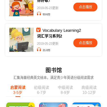
你好歌！
点击播放
2019-05-23更新
53.6万
Vocabulary Learning2
词汇学习系列2
点击播放
2019-05-23更新
21.0万
图书馆
汇集海量经典英文绘本，满足青少年英语分级阅读需求
启蒙阅读
初级阅读
中级阅读
高级阅读
3-5岁
6-7岁
8-9岁
10-12岁