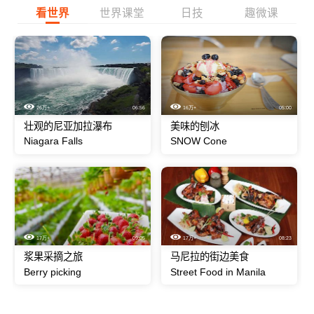
看世界
世界课堂
日技
趣微课
26万+
06:56
16万+
05:00
壮观的尼亚加拉瀑布
美味的刨冰
Niagara Falls
SNOW Cone
17万+
09:05
17万+
08:23
浆果采摘之旅
马尼拉的街边美食
Berry picking
Street Food in Manila