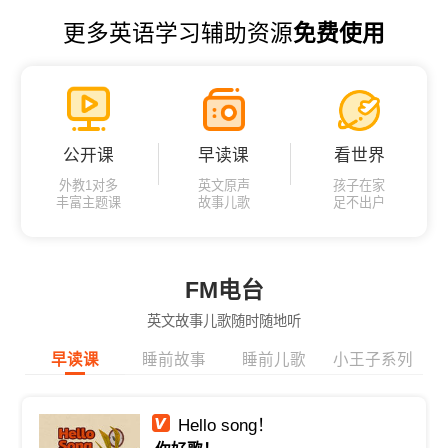
更多英语学习辅助资源
免费使用
公开课
早读课
看世界
外教1对多
英文原声
孩子在家
丰富主题课
故事儿歌
足不出户
FM电台
英文故事儿歌随时随地听
早读课
睡前故事
睡前儿歌
小王子系列
Hello song！