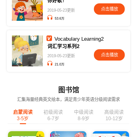
你好歌！
点击播放
2019-05-23更新
53.6万
Vocabulary Learning2
词汇学习系列2
点击播放
2019-05-23更新
21.0万
图书馆
汇集海量经典英文绘本，满足青少年英语分级阅读需求
启蒙阅读
初级阅读
中级阅读
高级阅读
3-5岁
6-7岁
8-9岁
10-12岁