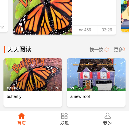
:19
456
03:26
天天阅读
换一换
更多
14617
03:26
2171
03:17
butterfly
a new roof
首页
发现
我的